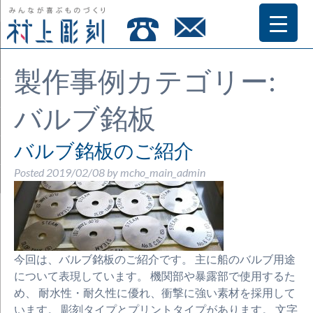
製作事例カテゴリー:
バルブ銘板
バルブ銘板のご紹介
Posted
2019/02/08
by
mcho_main_admin
今回は、バルブ銘板のご紹介です。 主に船のバルブ用途
について表現しています。 機関部や暴露部で使用するた
め、 耐水性・耐久性に優れ、衝撃に強い素材を採用して
います。 彫刻タイプとプリントタイプがあります。 文字