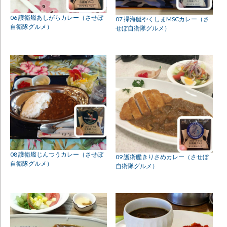
06 護衛艦あしがらカレー（させぼ
07 掃海艇やくしまMSCカレー（さ
自衛隊グルメ）
せぼ自衛隊グルメ）
08 護衛艦じんつうカレー（させぼ
09 護衛艦きりさめカレー（させぼ
自衛隊グルメ）
自衛隊グルメ）