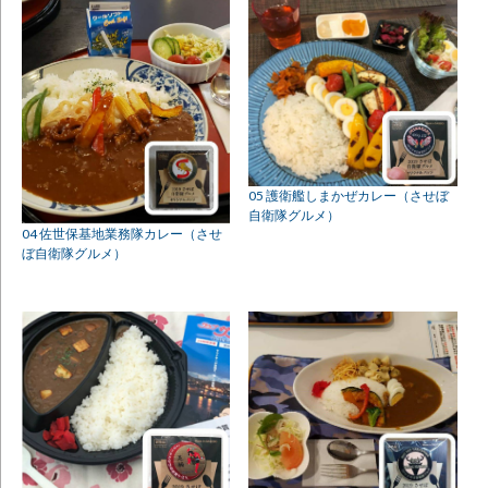
05 護衛艦しまかぜカレー（させぼ
自衛隊グルメ）
04 佐世保基地業務隊カレー（させ
ぼ自衛隊グルメ）