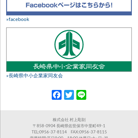
»facebook
»長崎県中小企業家同友会
Facebook
Twitter
Line
株式会社 村上彫刻
〒858-0904 長崎県佐世保市中里町49-1
TEL:0956-37-8114 FAX:0956-37-8115
営業時間:平日9:00～18:00 休業日:土･日･祝