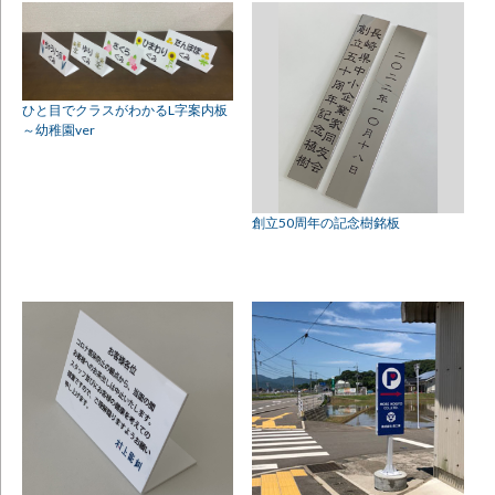
ひと目でクラスがわかるL字案内板
～幼稚園ver
創立50周年の記念樹銘板