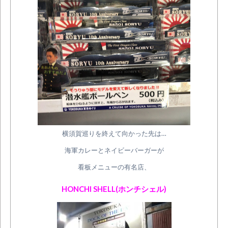
横須賀巡りを終えて向かった先は…
海軍カレーとネイビーバーガーが
看板メニューの有名店、
HONCHI SHELL(
ホンチシェル
)