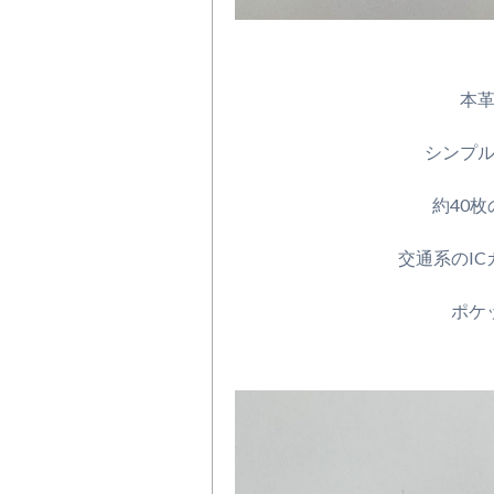
本
シンプ
約40
交通系のI
ポケ