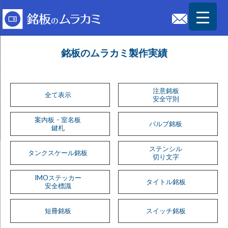
銘板のムラカミ製作実績
注意銘板
全て表示
安全守則
案内板・室名板
バルブ銘板
鍵札
ステンシル
タンクスケール銘板
切り文字
IMOステッカー
タイトル銘板
安全標識
短冊銘板
スイッチ銘板