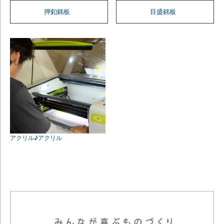
押釦銘板
目盛銘板
アクリル♪アクリル