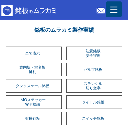
銘板のムラカミ製作実績
注意銘板
全て表示
安全守則
案内板・室名板
バルブ銘板
鍵札
ステンシル
タンクスケール銘板
切り文字
IMOステッカー
タイトル銘板
安全標識
短冊銘板
スイッチ銘板