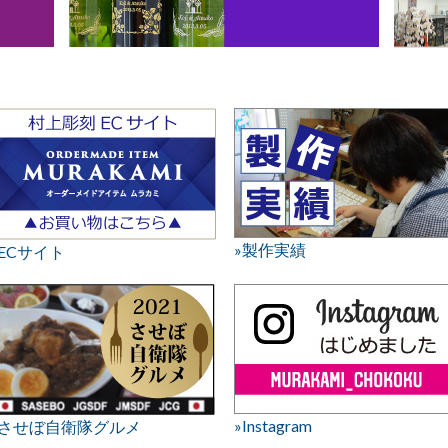
»製作実績
»ECサイト
»Instagram
»させぼ自衛隊グルメ