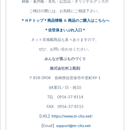
銘板・案内板・名札・記念品・オリジナルグッズの
ご検討の際には、お気軽にご相談下さい。
＊ＨＰトップ＊商品情報
＆
商品のご購入はこちらへ
＊佐世保まいぷれ入口＊
ネット非掲載商品も多々ありますので、
ぜひ、お問い合わせください。
みんなが喜ぶものづくり
株式会社村上彫刻
〒858-0904 長崎県佐世保市中里町49-1
(休業日／日・祝日)
TEL 0956-37-8114
FAX 0956-37-8115
【URL】
https://www.m-cho.net/
【Email】
support@m-cho.net