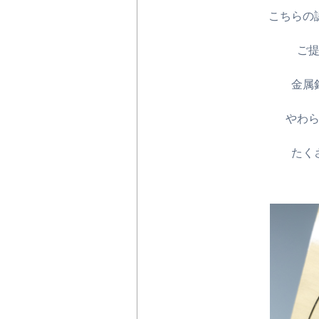
こちらの
ご
金属
やわ
たく