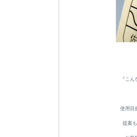
『こん
使用目
提案